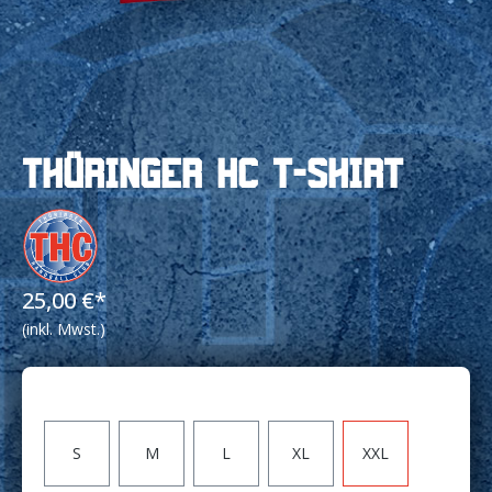
Thüringer HC T-Shirt
25,00 €*
(inkl. Mwst.)
Größe
S
M
L
XL
XXL